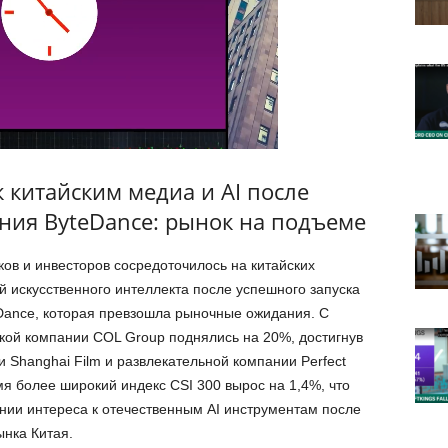
 китайским медиа и AI после
ния ByteDance: рынок на подъеме
ов и инвесторов сосредоточилось на китайских
 искусственного интеллекта после успешного запуска
Dance, которая превзошла рыночные ожидания. С
ской компании COL Group поднялись на 20%, достигнув
и Shanghai Film и развлекательной компании Perfect
мя более широкий индекс CSI 300 вырос на 1,4%, что
нии интереса к отечественным AI инструментам после
ынка Китая.