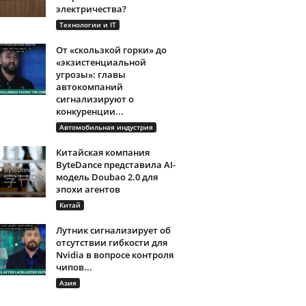
электричества?
Технологии и IT
От «скользкой горки» до
«экзистенциальной
угрозы»: главы
автокомпаний
сигнализируют о
конкуренции...
Автомобильная индустрия
Китайская компания
ByteDance представила AI-
модель Doubao 2.0 для
эпохи агентов
Китай
Лутник сигнализирует об
отсутствии гибкости для
Nvidia в вопросе контроля
чипов...
Азия