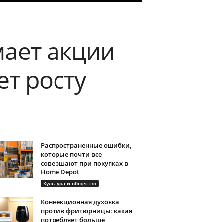
мает акции
ет росту
Распространенные ошибки,
которые почти все
совершают при покупках в
Home Depot
Культура и общество
Конвекционная духовка
против фритюрницы: какая
потребляет больше