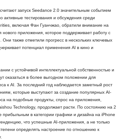
 считают запуск Seedance 2.0 значительным событием
ло активные тестирования и обсуждения среди
rities, включая Фан Гуанчжао, обратили внимание на
 нового приложения, которое поддерживает работу с
. Они также отметили прогресс в нескольких ключевых
черкивает потенциал применения AI в кино и
пании с устойчивой интеллектуальной собственностью и
т оказаться в более выгодном положении для
са к AI. За последний год наблюдается заметный рост
ниям, которые выступают за создание популярных AI-
са на подобные продукты, спрос на приложения,
aishou Technology, продолжает расти. По состоянию на 2
е прибыльным в категории графики и дизайна на iPhone
тенденцию, что успешные AI-приложения, а не только
 степени определять настроение по отношению к
.