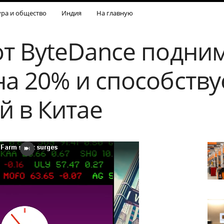
ура и общество
Индия
На главную
от ByteDance подни
а 20% и способству
й в Китае