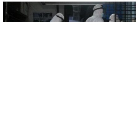
Вспышка вируса Нипах в Индии
находится под внимательным контролем