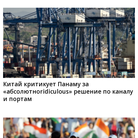
Китай критикует Панаму за
«абсолютноridiculous» решение по каналу
и портам