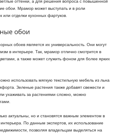
ветлые оттенки, а для решения вопроса с повышенной
ие обои. Мрамор может выступать и в роли
к или отделки кухонных фартуков.
рные обои
рных обоев является их универсальность. Они могут
лизм в интерьере. Так, мрамор отлично смотрится в
ветами, а также может служить фоном для более ярких
можно использовать мягкую текстильную мебель из льна
мфорта. Зеленые растения также добавят свежести и
сли ухаживать за растениями сложно, можно
гами.
ько актуальны, но и становятся важным элементом в
 интерьера. По данным экспертов, их использование
недвижимости, позволяя владельцам выделяться на