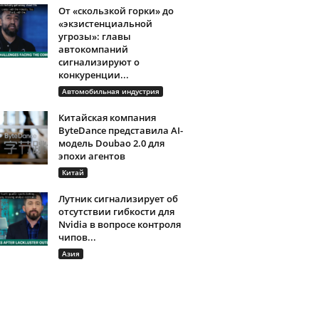
От «скользкой горки» до
«экзистенциальной
угрозы»: главы
автокомпаний
сигнализируют о
конкуренции...
Автомобильная индустрия
Китайская компания
ByteDance представила AI-
модель Doubao 2.0 для
эпохи агентов
Китай
Лутник сигнализирует об
отсутствии гибкости для
Nvidia в вопросе контроля
чипов...
Азия