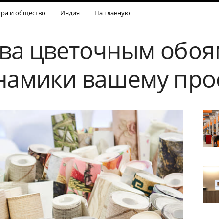
ура и общество
Индия
На главную
ва цветочным обоям
намики вашему про